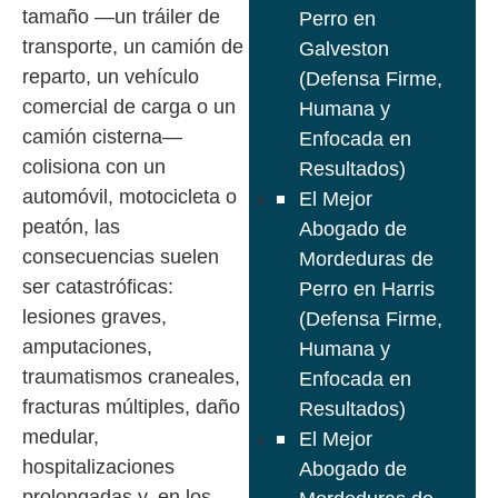
tamaño —un tráiler de
Perro en
transporte, un camión de
Galveston
reparto, un vehículo
(Defensa Firme,
comercial de carga o un
Humana y
camión cisterna—
Enfocada en
colisiona con un
Resultados)
automóvil, motocicleta o
El Mejor
peatón, las
Abogado de
consecuencias suelen
Mordeduras de
ser catastróficas:
Perro en Harris
lesiones graves,
(Defensa Firme,
amputaciones,
Humana y
traumatismos craneales,
Enfocada en
fracturas múltiples, daño
Resultados)
medular,
El Mejor
hospitalizaciones
Abogado de
prolongadas y, en los