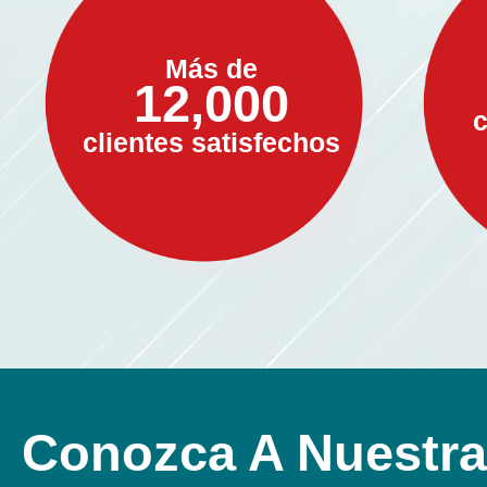
Más de
12,000
c
clientes satisfechos
Conozca A Nuestr