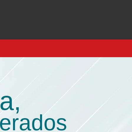
a,
derados