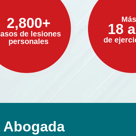
Más
2,800+
18 
asos de lesiones
de ejerci
personales
a Abogada