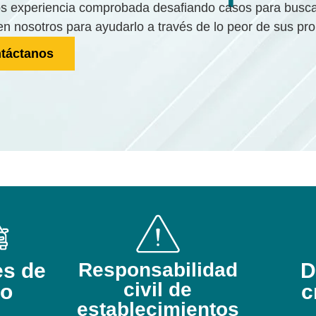
 experiencia comprobada desafiando casos para buscar 
en nosotros para ayudarlo a través de lo peor de sus pr
táctanos
es de
Responsabilidad
D
civil de
to
c
establecimientos