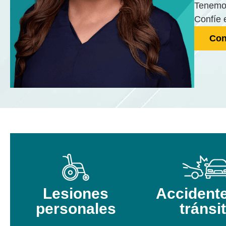
Tenemos
Confíe 
Con
Lesiones
Accident
personales
tránsi