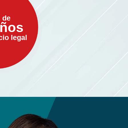
 de
años
cio legal