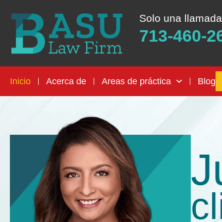
Solo una llamada
713-460-2
Inicio
Acerca de
Areas de práctica
Blog
J
c