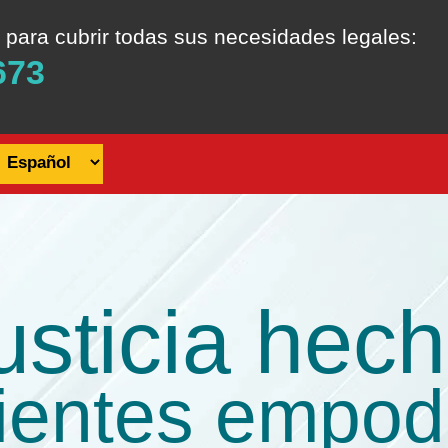
 para cubrir todas sus necesidades legales:
673
usticia hech
lientes empo